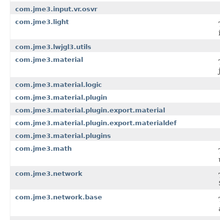
com.jme3.input.vr.osvr
com.jme3.light
com.jme3.lwjgl3.utils
com.jme3.material
com.jme3.material.logic
com.jme3.material.plugin
com.jme3.material.plugin.export.material
com.jme3.material.plugin.export.materialdef
com.jme3.material.plugins
com.jme3.math
com.jme3.network
com.jme3.network.base