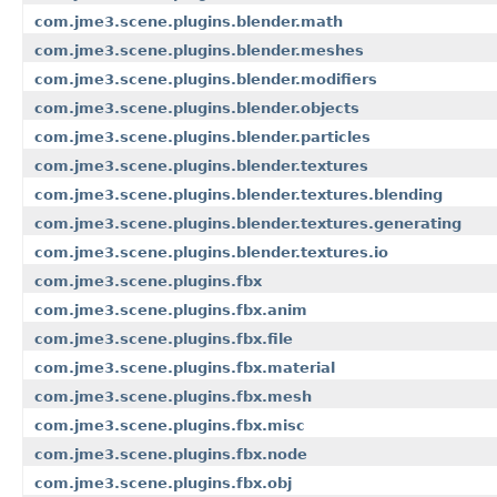
com.jme3.scene.plugins.blender.math
com.jme3.scene.plugins.blender.meshes
com.jme3.scene.plugins.blender.modifiers
com.jme3.scene.plugins.blender.objects
com.jme3.scene.plugins.blender.particles
com.jme3.scene.plugins.blender.textures
com.jme3.scene.plugins.blender.textures.blending
com.jme3.scene.plugins.blender.textures.generating
com.jme3.scene.plugins.blender.textures.io
com.jme3.scene.plugins.fbx
com.jme3.scene.plugins.fbx.anim
com.jme3.scene.plugins.fbx.file
com.jme3.scene.plugins.fbx.material
com.jme3.scene.plugins.fbx.mesh
com.jme3.scene.plugins.fbx.misc
com.jme3.scene.plugins.fbx.node
com.jme3.scene.plugins.fbx.obj