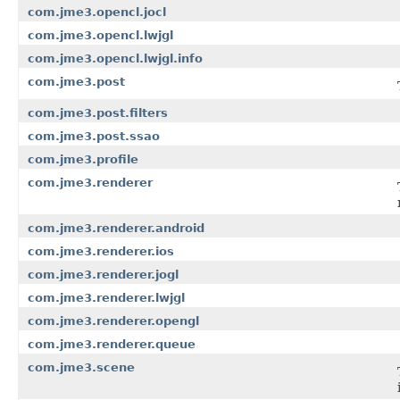
com.jme3.opencl.jocl
com.jme3.opencl.lwjgl
com.jme3.opencl.lwjgl.info
com.jme3.post
com.jme3.post.filters
com.jme3.post.ssao
com.jme3.profile
com.jme3.renderer
com.jme3.renderer.android
com.jme3.renderer.ios
com.jme3.renderer.jogl
com.jme3.renderer.lwjgl
com.jme3.renderer.opengl
com.jme3.renderer.queue
com.jme3.scene