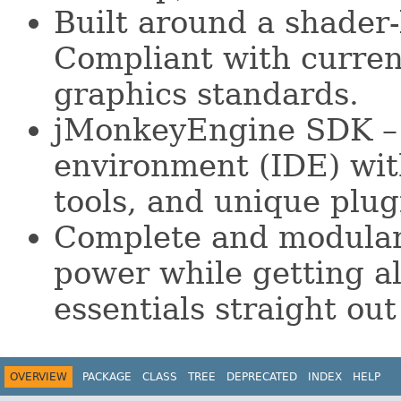
Built around a shader-
Compliant with curren
graphics standards.
jMonkeyEngine SDK –
environment (IDE) with
tools, and unique plug
Complete and modular
power while getting a
essentials straight out
OVERVIEW
PACKAGE
CLASS
TREE
DEPRECATED
INDEX
HELP