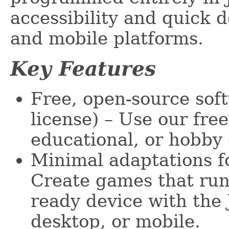
accessibility and quick 
and mobile platforms.
Key Features
Free, open-source so
license) – Use our fre
educational, or hobb
Minimal adaptations fo
Create games that ru
ready device with the
desktop, or mobile.