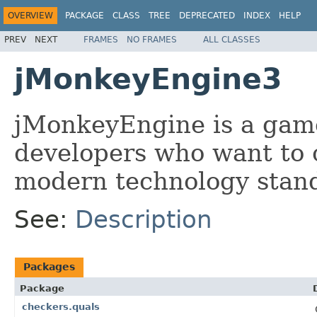
OVERVIEW
PACKAGE
CLASS
TREE
DEPRECATED
INDEX
HELP
PREV
NEXT
FRAMES
NO FRAMES
ALL CLASSES
jMonkeyEngine3
jMonkeyEngine is a gam
developers who want to 
modern technology stan
See:
Description
Packages
Package
checkers.quals