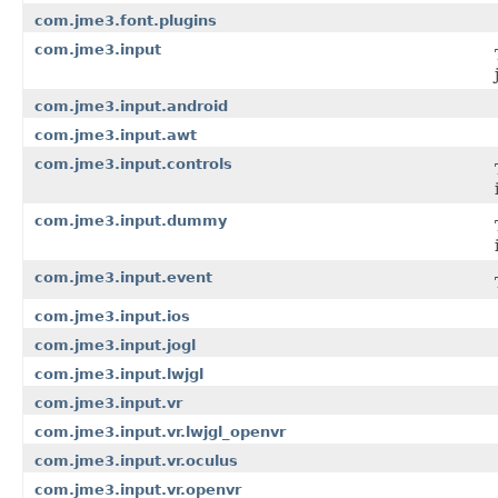
com.jme3.font.plugins
com.jme3.input
com.jme3.input.android
com.jme3.input.awt
com.jme3.input.controls
com.jme3.input.dummy
com.jme3.input.event
com.jme3.input.ios
com.jme3.input.jogl
com.jme3.input.lwjgl
com.jme3.input.vr
com.jme3.input.vr.lwjgl_openvr
com.jme3.input.vr.oculus
com.jme3.input.vr.openvr