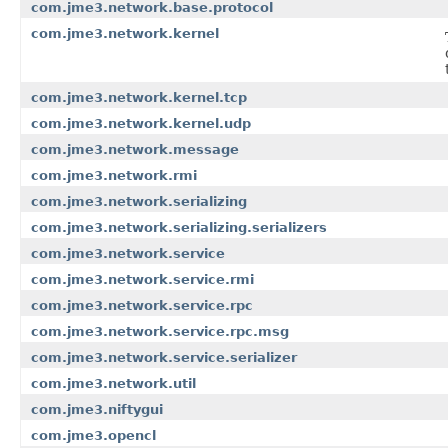
com.jme3.network.base.protocol
com.jme3.network.kernel
com.jme3.network.kernel.tcp
com.jme3.network.kernel.udp
com.jme3.network.message
com.jme3.network.rmi
com.jme3.network.serializing
com.jme3.network.serializing.serializers
com.jme3.network.service
com.jme3.network.service.rmi
com.jme3.network.service.rpc
com.jme3.network.service.rpc.msg
com.jme3.network.service.serializer
com.jme3.network.util
com.jme3.niftygui
com.jme3.opencl