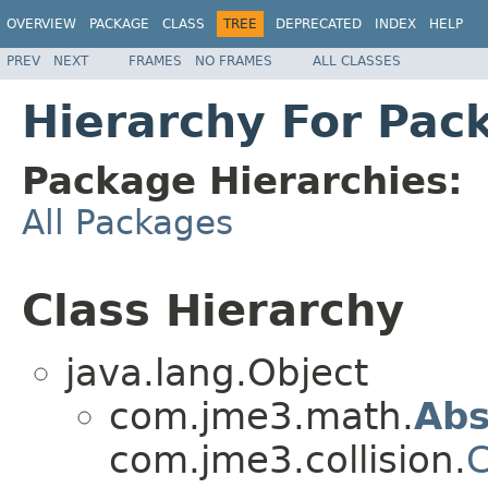
OVERVIEW
PACKAGE
CLASS
TREE
DEPRECATED
INDEX
HELP
PREV
NEXT
FRAMES
NO FRAMES
ALL CLASSES
Hierarchy For Pa
Package Hierarchies:
All Packages
Class Hierarchy
java.lang.Object
com.jme3.math.
Abs
com.jme3.collision.
C