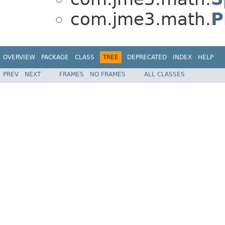
com.jme3.math.
P
OVERVIEW
PACKAGE
CLASS
TREE
DEPRECATED
INDEX
HELP
PREV
NEXT
FRAMES
NO FRAMES
ALL CLASSES