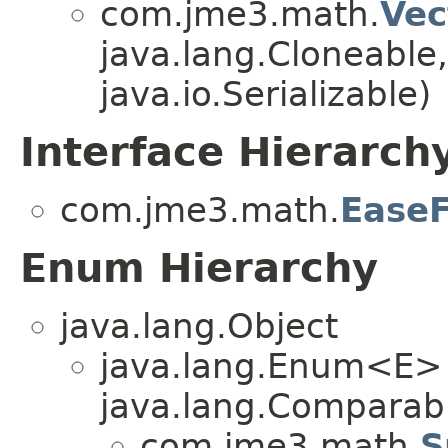
com.jme3.math.
Vec
java.lang.Cloneable
java.io.Serializable)
Interface Hierarch
com.jme3.math.
EaseF
Enum Hierarchy
java.lang.Object
java.lang.Enum<E>
java.lang.Comparabl
com.jme3.math.
S